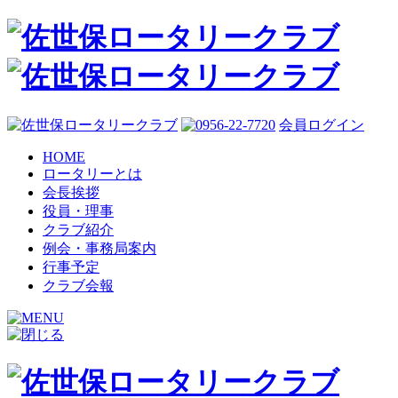
会員ログイン
HOME
ロータリーとは
会長挨拶
役員・理事
クラブ紹介
例会・事務局案内
行事予定
クラブ会報