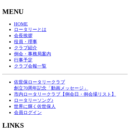
MENU
HOME
ロータリーとは
会長挨拶
役員・理事
クラブ紹介
例会・事務局案内
行事予定
クラブ会報一覧
佐世保ロータリークラブ
創立70周年記念「動画メッセージ」
市内ロータリークラブ【例会日・例会場リスト】
ロータリーソング♪
世界に輝く佐世保人
会員ログイン
LINKS