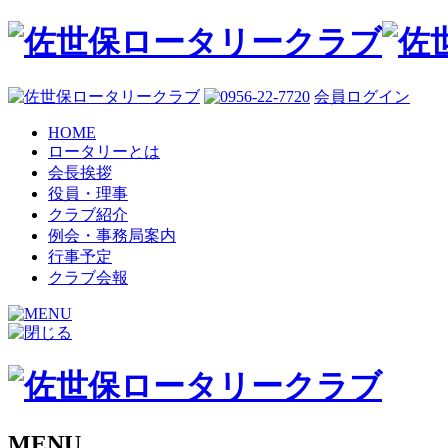
会員ログイン
HOME
ロータリーとは
会長挨拶
役員・理事
クラブ紹介
例会・事務局案内
行事予定
クラブ会報
MENU