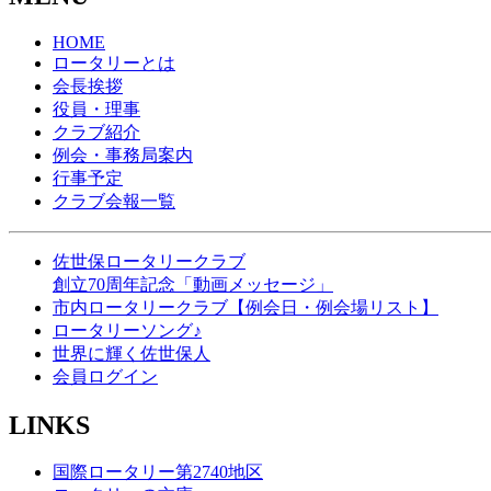
HOME
ロータリーとは
会長挨拶
役員・理事
クラブ紹介
例会・事務局案内
行事予定
クラブ会報一覧
佐世保ロータリークラブ
創立70周年記念「動画メッセージ」
市内ロータリークラブ【例会日・例会場リスト】
ロータリーソング♪
世界に輝く佐世保人
会員ログイン
LINKS
国際ロータリー第2740地区