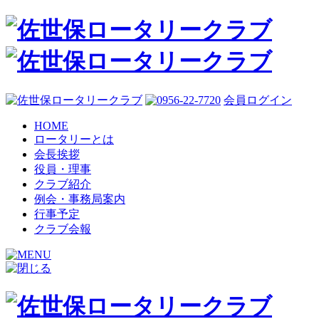
会員ログイン
HOME
ロータリーとは
会長挨拶
役員・理事
クラブ紹介
例会・事務局案内
行事予定
クラブ会報