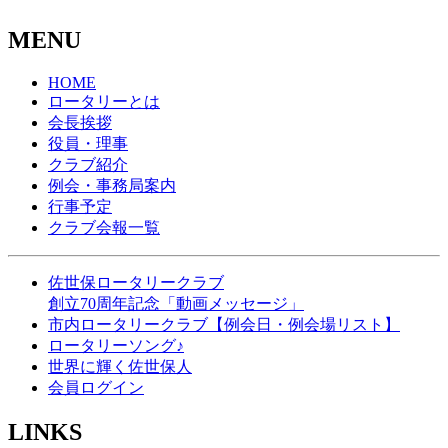
MENU
HOME
ロータリーとは
会長挨拶
役員・理事
クラブ紹介
例会・事務局案内
行事予定
クラブ会報一覧
佐世保ロータリークラブ
創立70周年記念「動画メッセージ」
市内ロータリークラブ【例会日・例会場リスト】
ロータリーソング♪
世界に輝く佐世保人
会員ログイン
LINKS