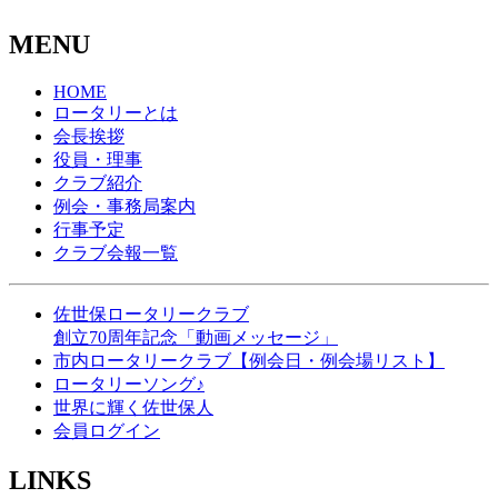
MENU
HOME
ロータリーとは
会長挨拶
役員・理事
クラブ紹介
例会・事務局案内
行事予定
クラブ会報一覧
佐世保ロータリークラブ
創立70周年記念「動画メッセージ」
市内ロータリークラブ【例会日・例会場リスト】
ロータリーソング♪
世界に輝く佐世保人
会員ログイン
LINKS