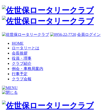
会員ログイン
HOME
ロータリーとは
会長挨拶
役員・理事
クラブ紹介
例会・事務局案内
行事予定
クラブ会報